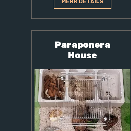
MEHR DETAILS
Paraponera
House