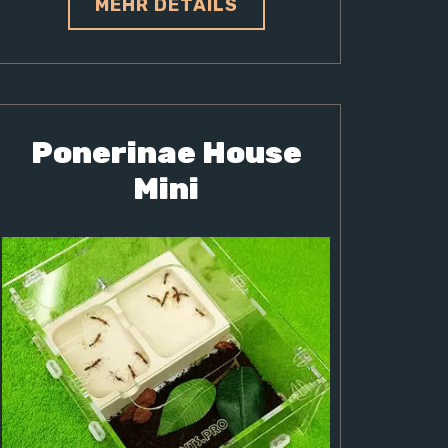
MEHR DETAILS
Ponerinae House
Mini